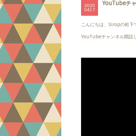
YouTube
2020
04
17
こんにちは、Siropの松下です
YouTube
チャンネル開設