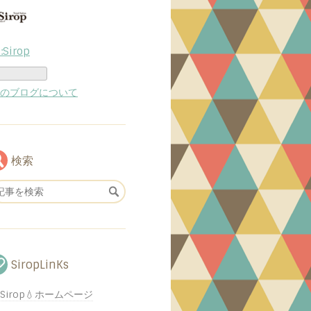
d:Sirop
のブログについて
検索
SiropLinKs
Sirop💧ホームページ