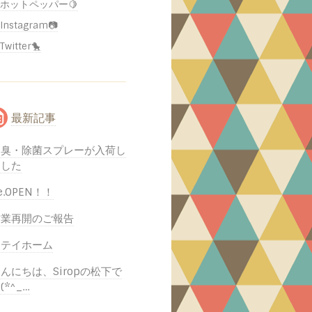
ホットペッパー🍋
Instagram📷
Twitter🐤
最新記事
消臭・除菌スプレーが入荷し
ました
e.OPEN！！
営業再開のご報告
ステイホーム
んにちは、Siropの松下で
(*^_…