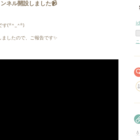
チャンネル開設しました📹
i
(*^_^*)
しましたので、ご報告です✨
こ
