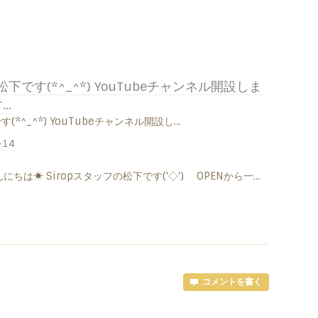
松下です(*^_^*) YouTubeチャンネル開設しま
…
(*^_^*) YouTubeチャンネル開設し…
-14
にちは☀ Siropスタッフの松下です('◇')ゞ OPENから一…
コメントを書く