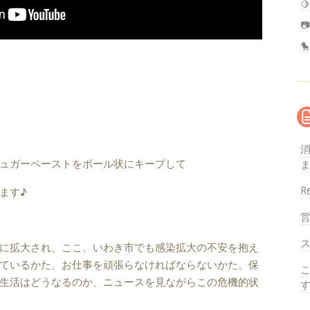


🐤
ュガーペーストをボール状にキープして
R
ます♪
に拡大され、ここ、
いわき市
でも感染拡大の不安を抱え
ているかた、お仕事を頑張らなければならないかた。保
こ
生活はどうなるのか、ニュースを見ながらこの危機的状
す